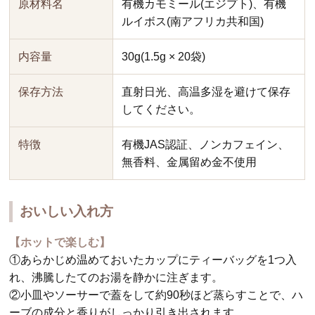
原材料名
有機カモミール(エジプト)、有機
ルイボス(南アフリカ共和国)
内容量
30g(1.5g × 20袋)
保存方法
直射日光、高温多湿を避けて保存
してください。
特徴
有機JAS認証、ノンカフェイン、
無香料、金属留め金不使用
おいしい入れ方
【ホットで楽しむ】
①あらかじめ温めておいたカップにティーバッグを1つ入
れ、沸騰したてのお湯を静かに注ぎます。
②小皿やソーサーで蓋をして約90秒ほど蒸らすことで、ハ
ーブの成分と香りがしっかり引き出されます。