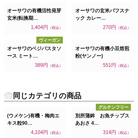
オーサワの有機活性発芽
オーサワの玄米パフスナ
玄米(転換期…
ック カレー…
1,404円
270円
（税込）
（税込）
ヴィーガン
オーサワのベジパスタソ
オーサワの有機小豆焙煎
ース ミート…
粉(ヤンノー)
389円
551円
（税込）
（税込）
同じカテゴリの商品
グルテンフリー
(ウメケン)有機・梅肉エ
別所蒲鉾 お魚チップス
キス粒90…
あおさ 4…
4,104円
314円
（税込）
（税込）