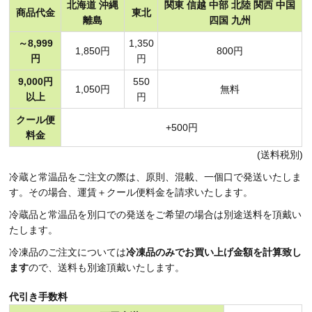
北海道 沖縄
関東 信越 中部 北陸 関西 中国
商品代金
東北
離島
四国 九州
～8,999
1,350
1,850円
800円
円
円
9,000円
550
1,050円
無料
以上
円
クール便
+500円
料金
(送料税別)
冷蔵と常温品をご注文の際は、原則、混載、一個口で発送いたしま
す。その場合、運賃＋クール便料金を請求いたします。
冷蔵品と常温品を別口での発送をご希望の場合は別途送料を頂戴い
たします。
冷凍品のご注文については
冷凍品のみでお買い上げ金額を計算致し
ます
ので、送料も別途頂戴いたします。
代引き手数料