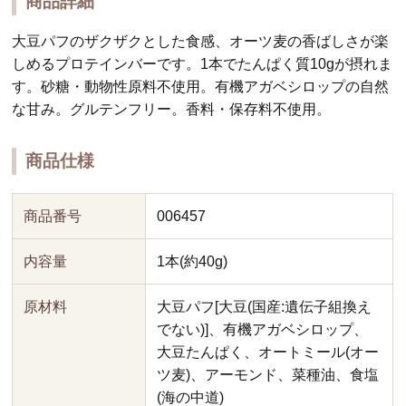
商品詳細
大豆パフのザクザクとした食感、オーツ麦の香ばしさが楽
しめるプロテインバーです。1本でたんぱく質10gが摂れま
す。砂糖・動物性原料不使用。有機アガベシロップの自然
な甘み。グルテンフリー。香料・保存料不使用。
商品仕様
商品番号
006457
内容量
1本(約40g)
原材料
大豆パフ[大豆(国産:遺伝子組換え
でない)]、有機アガベシロップ、
大豆たんぱく、オートミール(オー
ツ麦)、アーモンド、菜種油、食塩
(海の中道)