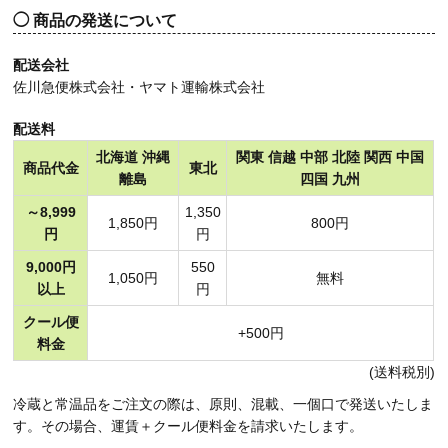
商品の発送について
配送会社
佐川急便株式会社・ヤマト運輸株式会社
配送料
北海道 沖縄
関東 信越 中部 北陸 関西 中国
商品代金
東北
離島
四国 九州
～8,999
1,350
1,850円
800円
円
円
9,000円
550
1,050円
無料
以上
円
クール便
+500円
料金
(送料税別)
冷蔵と常温品をご注文の際は、原則、混載、一個口で発送いたしま
す。その場合、運賃＋クール便料金を請求いたします。