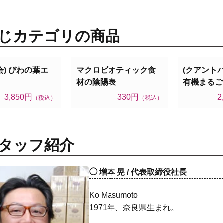
じカテゴリの商品
会) びわの葉エ
マクロビオティック食
(クアントバ
材の陰陽表
有機まるご
3,850円
330円
2
（税込）
（税込）
タッフ紹介
増本 晃 / 代表取締役社長
Ko Masumoto
1971年、奈良県生まれ。