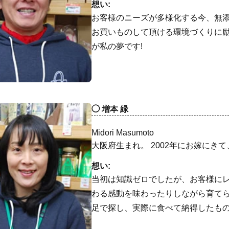
想い:
お客様のニーズが多様化する今、無
お買いものして頂ける環境づくりに
が私の夢です!
増本 緑
Midori Masumoto
大阪府生まれ。 2002年にお嫁にき
想い:
当初は知識ゼロでしたが、お客様に
わる感動を味わったりしながら育て
足で探し、実際に食べて納得したも