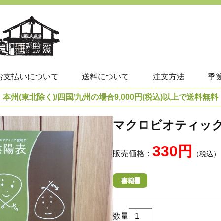
お支払いについて
送料について
注文方法
季
本州(東北除く)/四国/九州の場合9,000円(税込)以上で送料無料
マクロビオティッ
330円
販売価格：
（税込）
書籍
数量