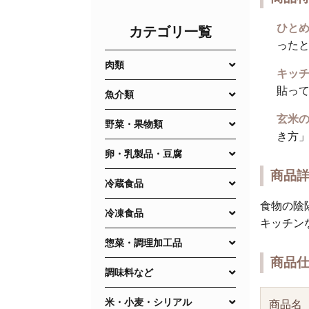
ひとめ
カテゴリ一覧
った
肉類
キッチ
貼っ
魚介類
玄米の
野菜・果物類
き方
卵・乳製品・豆腐
商品
冷蔵食品
食物の陰
冷凍食品
キッチン
惣菜・調理加工品
商品
調味料など
米・小麦・シリアル
商品名