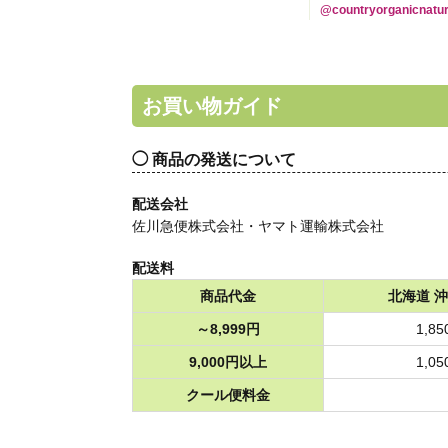
@countryorganicnatu
お買い物ガイド
商品の発送について
配送会社
佐川急便株式会社・ヤマト運輸株式会社
配送料
商品代金
北海道 沖
～8,999円
1,8
9,000円以上
1,0
クール便料金