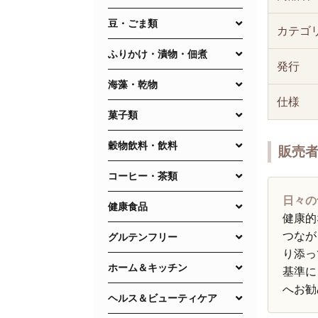
豆・ごま類
カテゴ
ふりかけ・漬物・佃煮
発行
海藻・乾物
仕様
菓子類
穀物飲料・飲料
販売
コーヒー・茶類
日々の
健康食品
健康的
つなが
グルテンフリー
り添っ
ホーム＆キッチン
基準に
へお勧
ヘルス＆ビューティケア