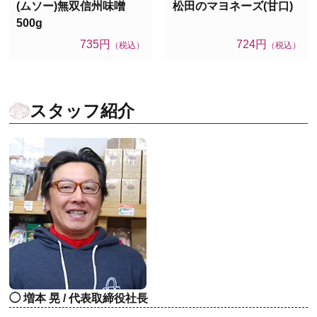
(ムソー)無双信州味噌
松田のマヨネーズ(甘口)
500g
735円
724円
（税込）
（税込）
スタッフ紹介
増本 晃 / 代表取締役社長