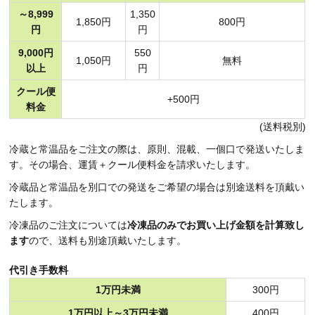
～8,999
1,350
1,850円
800円
円
円
9,000円
550
1,050円
無料
以上
円
クール便
+500円
料金
(送料税別)
冷蔵と常温品をご注文の際は、原則、混載、一個口で発送いたしま
す。その場合、運賃＋クール便料金を請求いたします。
冷蔵品と常温品を別口での発送をご希望の場合は別途送料を頂戴い
たします。
冷凍品のご注文については
冷凍品のみでお買い上げ金額を計算致し
ます
ので、送料も別途頂戴いたします。
代引き手数料
1万円未満
300円
1万円以上～3万円未満
400円