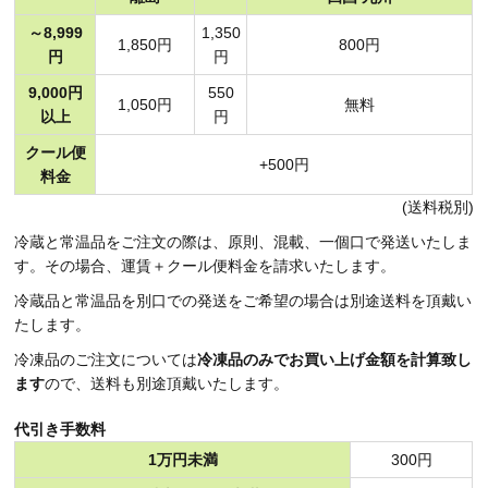
～8,999
1,350
1,850円
800円
円
円
9,000円
550
1,050円
無料
以上
円
クール便
+500円
料金
(送料税別)
冷蔵と常温品をご注文の際は、原則、混載、一個口で発送いたしま
す。その場合、運賃＋クール便料金を請求いたします。
冷蔵品と常温品を別口での発送をご希望の場合は別途送料を頂戴い
たします。
冷凍品のご注文については
冷凍品のみでお買い上げ金額を計算致し
ます
ので、送料も別途頂戴いたします。
代引き手数料
1万円未満
300円