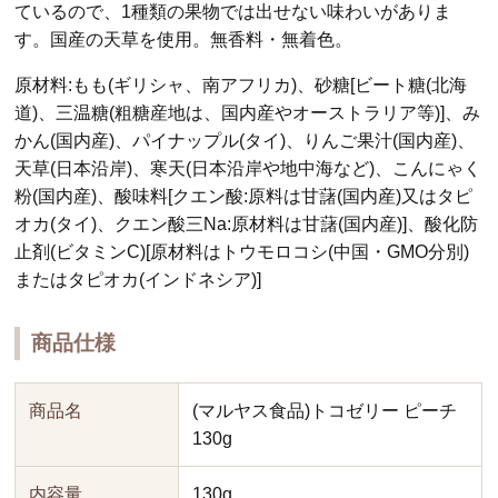
ているので、1種類の果物では出せない味わいがありま
す。国産の天草を使用。無香料・無着色。
原材料:もも(ギリシャ、南アフリカ)、砂糖[ビート糖(北海
道)、三温糖(粗糖産地は、国内産やオーストラリア等)]、み
かん(国内産)、パイナップル(タイ)、りんご果汁(国内産)、
天草(日本沿岸)、寒天(日本沿岸や地中海など)、こんにゃく
粉(国内産)、酸味料[クエン酸:原料は甘藷(国内産)又はタピ
オカ(タイ)、クエン酸三Na:原材料は甘藷(国内産)]、酸化防
止剤(ビタミンC)[原材料はトウモロコシ(中国・GMO分別)
またはタピオカ(インドネシア)]
商品仕様
商品名
(マルヤス食品)トコゼリー ピーチ
130g
内容量
130g