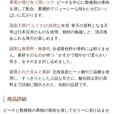
果実が溶け合う深いコク:
ピーチを中心に数種類の果肉
を潰して配合。重層的でジューシーな味わいが口いっ
ぱいに広がります。
国産天草(てんぐさ)の自然な食感:
寒天の原料となる天
草は日本沿岸のものを使用。独特の喉越しと、清涼感
あふれる弾力が楽しめます。
誠実な無香料・無着色:
合成着色料や香料には頼りませ
ん。素材そのものが持つ「かすかで穏やかで柔らかい
良さ」をそのまま封じ込めました。
厳選された甘みと素材:
北海道産ビート糖や三温糖を使
用し、すっきりとした上品な甘さに。酸化防止剤の原
料まで詳細に開示された、信頼の品質です。
商品詳細
ピーチと数種類の果物の果肉を潰してゼリーに溶け込ませ