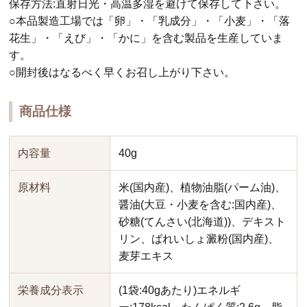
保存方法:直射日光・高温多湿を避けて保存して下さい。
○本品製造工場では「卵」・「乳成分」・「小麦」・「落
花生」・「えび」・「かに」を含む製品を生産していま
す。
○開封後はなるべく早くお召し上がり下さい。
商品仕様
内容量
40g
原材料
米(国内産)、植物油脂(パーム油)、
醤油(大豆・小麦を含む:国内産)、
砂糖(てんさい(北海道))、デキスト
リン、ばれいしょ澱粉(国内産)、
麦芽エキス
栄養成分表示
(1袋:40gあたり)エネルギ