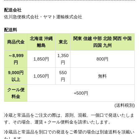
配送会社
佐川急便株式会社・ヤマト運輸株式会社
配送料
北海道 沖縄
関東 信越 中部 北陸 関西 中国
商品代金
東北
離島
四国 九州
～8,999
1,350
1,850円
800円
円
円
9,000円
550
1,050円
無料
以上
円
クール便
+500円
料金
(送料税別)
冷蔵と常温品をご注文の際は、原則、混載、一個口で発送いたしま
す。その場合、運賃＋クール便料金を請求いたします。
冷蔵品と常温品を別口での発送をご希望の場合は別途送料を頂戴い
たします。