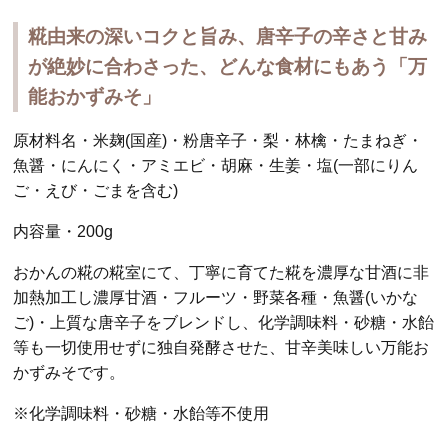
糀由来の深いコクと旨み、唐辛子の辛さと甘み
が絶妙に合わさった、どんな食材にもあう「万
能おかずみそ」
原材料名・米麹(国産)・粉唐辛子・梨・林檎・たまねぎ・
魚醤・にんにく・アミエビ・胡麻・生姜・塩(一部にりん
ご・えび・ごまを含む)
内容量・200g
おかんの糀の糀室にて、丁寧に育てた糀を濃厚な甘酒に非
加熱加工し濃厚甘酒・フルーツ・野菜各種・魚醤(いかな
ご)・上質な唐辛子をブレンドし、化学調味料・砂糖・水飴
等も一切使用せずに独自発酵させた、甘辛美味しい万能お
かずみそです。
※化学調味料・砂糖・水飴等不使用