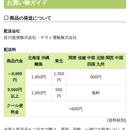
お買い物ガイド
商品の発送について
配送会社
佐川急便株式会社・ヤマト運輸株式会社
配送料
北海道 沖縄
関東 信越 中部 北陸 関西 中国
商品代金
東北
離島
四国 九州
～8,999
1,350
1,850円
800円
円
円
9,000円
550
1,050円
無料
以上
円
クール便
+500円
料金
(送料税別)
冷蔵と常温品をご注文の際は、原則、混載、一個口で発送いたしま