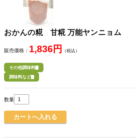
おかんの糀 甘糀 万能ヤンニョム
1,836円
販売価格：
（税込）
その他調味料
調味料など
数量