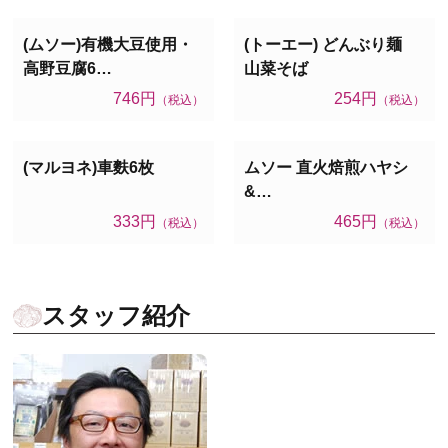
(ムソー)有機大豆使用・
(トーエー) どんぶり麺
高野豆腐6…
山菜そば
746円
254円
（税込）
（税込）
(マルヨネ)車麩6枚
ムソー 直火焙煎ハヤシ
&…
333円
465円
（税込）
（税込）
スタッフ紹介