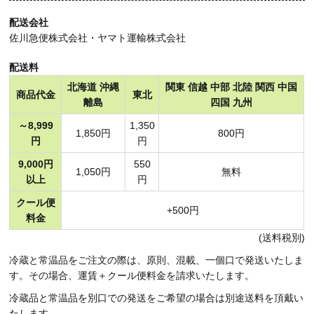
配送会社
佐川急便株式会社・ヤマト運輸株式会社
配送料
北海道 沖縄
関東 信越 中部 北陸 関西 中国
商品代金
東北
離島
四国 九州
～8,999
1,350
1,850円
800円
円
円
9,000円
550
1,050円
無料
以上
円
クール便
+500円
料金
(送料税別)
冷蔵と常温品をご注文の際は、原則、混載、一個口で発送いたしま
す。その場合、運賃＋クール便料金を請求いたします。
冷蔵品と常温品を別口での発送をご希望の場合は別途送料を頂戴い
たします。