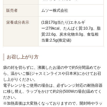
販売者
ムソー株式会社
栄養成分表示
(1袋170g当たり)エネルギ
ー:279kcal、たんぱく質:10.7g、脂
質:22.6g、炭水化物:8.0g、食塩相
当量:2.5g(推定値)
お召し上がり方
袋の封を切らずに、沸騰したお湯の中で約5分間温めてか
ら、温かいご飯(ジャスミンライスや日本米)にかけてお召
し上がりください。
電子レンジをご使用の場合は、必ずレンジ対応の耐熱容器
に移し替え、ラップをかけて約2分(500Wの場合)温めてく
ださい。
※加熱直後は大変熱くなっておりますので、開封時やラッ