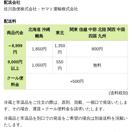
配送会社
佐川急便株式会社・ヤマト運輸株式会社
配送料
北海道 沖縄
関東 信越 中部 北陸 関西 中国
商品代金
東北
離島
四国 九州
～8,999
1,350
1,850円
800円
円
円
9,000円
550
1,050円
無料
以上
円
クール便
+500円
料金
(送料税別)
冷蔵と常温品をご注文の際は、原則、混載、一個口で発送いたしま
す。その場合、運賃＋クール便料金を請求いたします。
冷蔵品と常温品を別口での発送をご希望の場合は別途送料を頂戴い
たします。