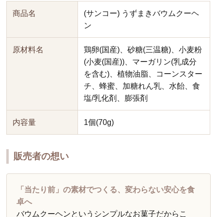
商品名
(サンコー) うずまきバウムクーヘ
ン
原材料名
鶏卵(国産)、砂糖(三温糖)、小麦粉
(小麦(国産))、マーガリン(乳成分
を含む)、植物油脂、コーンスター
チ、蜂蜜、加糖れん乳、水飴、食
塩/乳化剤、膨張剤
内容量
1個(70g)
販売者の想い
「当たり前」の素材でつくる、変わらない安心を食
卓へ
バウムクーヘンというシンプルなお菓子だからこ