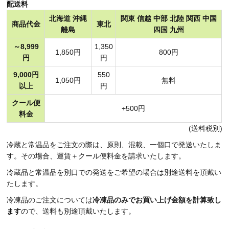
配送料
北海道 沖縄
関東 信越 中部 北陸 関西 中国
商品代金
東北
離島
四国 九州
～8,999
1,350
1,850円
800円
円
円
9,000円
550
1,050円
無料
以上
円
クール便
+500円
料金
(送料税別)
冷蔵と常温品をご注文の際は、原則、混載、一個口で発送いたしま
す。その場合、運賃＋クール便料金を請求いたします。
冷蔵品と常温品を別口での発送をご希望の場合は別途送料を頂戴い
たします。
冷凍品のご注文については
冷凍品のみでお買い上げ金額を計算致し
ます
ので、送料も別途頂戴いたします。