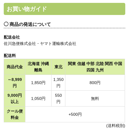
お買い物ガイド
商品の発送について
配送会社
佐川急便株式会社・ヤマト運輸株式会社
配送料
北海道 沖縄
関東 信越 中部 北陸 関西 中国
商品代金
東北
離島
四国 九州
～8,999
1,350
1,850円
800円
円
円
9,000円
550
1,050円
無料
以上
円
クール便
+500円
料金
(送料税別)