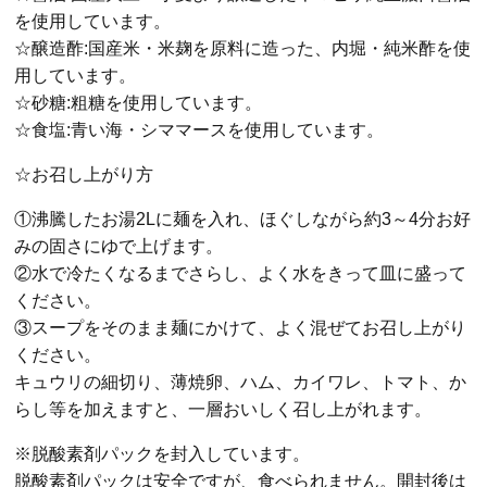
を使用しています。
☆醸造酢:国産米・米麹を原料に造った、内堀・純米酢を使
用しています。
☆砂糖:粗糖を使用しています。
☆食塩:青い海・シママースを使用しています。
☆お召し上がり方
①沸騰したお湯2Lに麺を入れ、ほぐしながら約3～4分お好
みの固さにゆで上げます。
②水で冷たくなるまでさらし、よく水をきって皿に盛って
ください。
③スープをそのまま麺にかけて、よく混ぜてお召し上がり
ください。
キュウリの細切り、薄焼卵、ハム、カイワレ、トマト、か
らし等を加えますと、一層おいしく召し上がれます。
※脱酸素剤パックを封入しています。
脱酸素剤パックは安全ですが、食べられません。開封後は