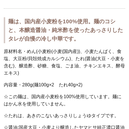
麺は、国内産小麦粉を100%使用。麺のコシ
と、本醸造醤油・純米酢を使ったあっさりした
タレが自慢の冷し中華です。
原材料名・めん(小麦粉(小麦(国内産))、小麦たんぱく、食
塩、大豆粉/貝殻焼成カルシウム)、たれ(醤油(大豆・小麦を
含む)、醸造酢、砂糖、食塩、ごま油、チキンエキス、酵母
エキス)
内容量・280g(麺100g×2 たれ40g×2)
☆この麺は、国内産小麦粉を100%使用しています。麺に
はかん水を使用していません。
☆たれは、あきのこないあっさりしょうゆタイプです。
☆醤油:国産大豆・小麦より醸造したヤマヒサ純正濃口醤油