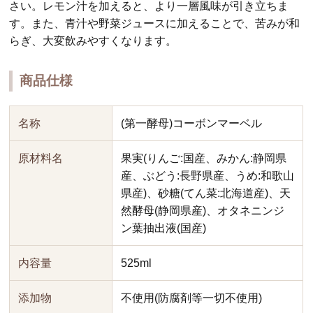
さい。レモン汁を加えると、より一層風味が引き立ちま
す。また、青汁や野菜ジュースに加えることで、苦みが和
らぎ、大変飲みやすくなります。
商品仕様
名称
(第一酵母)コーボンマーベル
原材料名
果実(りんご:国産、みかん:静岡県
産、ぶどう:長野県産、うめ:和歌山
県産)、砂糖(てん菜:北海道産)、天
然酵母(静岡県産)、オタネニンジ
ン葉抽出液(国産)
内容量
525ml
添加物
不使用(防腐剤等一切不使用)