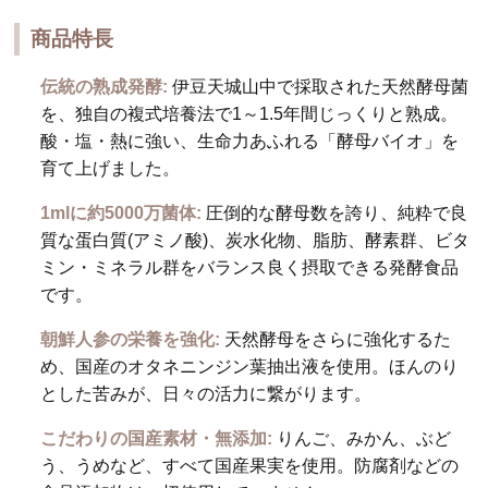
商品特長
伝統の熟成発酵:
伊豆天城山中で採取された天然酵母菌
を、独自の複式培養法で1～1.5年間じっくりと熟成。
酸・塩・熱に強い、生命力あふれる「酵母バイオ」を
育て上げました。
1mlに約5000万菌体:
圧倒的な酵母数を誇り、純粋で良
質な蛋白質(アミノ酸)、炭水化物、脂肪、酵素群、ビタ
ミン・ミネラル群をバランス良く摂取できる発酵食品
です。
朝鮮人参の栄養を強化:
天然酵母をさらに強化するた
め、国産のオタネニンジン葉抽出液を使用。ほんのり
とした苦みが、日々の活力に繋がります。
こだわりの国産素材・無添加:
りんご、みかん、ぶど
う、うめなど、すべて国産果実を使用。防腐剤などの