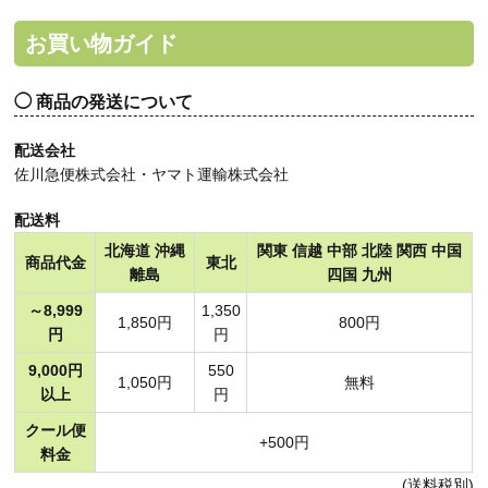
お買い物ガイド
商品の発送について
配送会社
佐川急便株式会社・ヤマト運輸株式会社
配送料
北海道 沖縄
関東 信越 中部 北陸 関西 中国
商品代金
東北
離島
四国 九州
～8,999
1,350
1,850円
800円
円
円
9,000円
550
1,050円
無料
以上
円
クール便
+500円
料金
(送料税別)