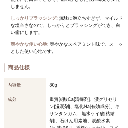
しません。
しっかりブラッシング:
無駄に泡立ちすぎず、マイルド
な塩辛さなので、しっかりとブラッシングができ、白
い歯にします。
爽やかな使い心地:
爽やかなスペアミント味で、スーッ
とした使い心地です。
商品仕様
内容量
80g
成分
重質炭酸Ca[清掃剤]、濃グリセリ
ン[湿潤剤]、塩化Na[有効成分]、キ
サンタンガム、無水ケイ酸[粘結
剤]、石けん用素地、炭酸水素
Na[洗浄剤]、香料(ハッカ油、スペ