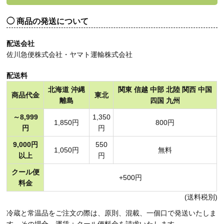
商品の発送について
配送会社
佐川急便株式会社・ヤマト運輸株式会社
配送料
北海道 沖縄
関東 信越 中部 北陸 関西 中国
商品代金
東北
離島
四国 九州
～8,999
1,350
1,850円
800円
円
円
9,000円
550
1,050円
無料
以上
円
クール便
+500円
料金
(送料税別)
冷蔵と常温品をご注文の際は、原則、混載、一個口で発送いたしま