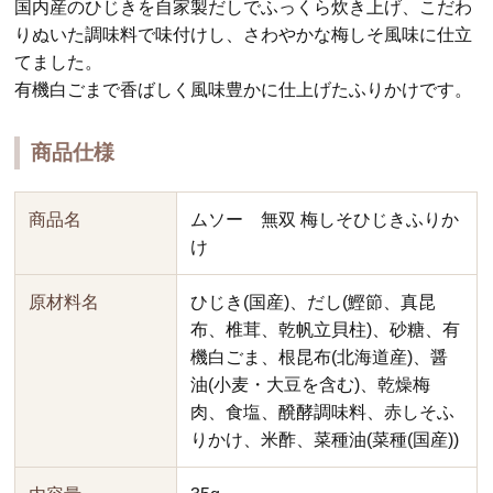
国内産のひじきを自家製だしでふっくら炊き上げ、こだわ
りぬいた調味料で味付けし、さわやかな梅しそ風味に仕立
てました。
有機白ごまで香ばしく風味豊かに仕上げたふりかけです。
商品仕様
商品名
ムソー 無双 梅しそひじきふりか
け
原材料名
ひじき(国産)、だし(鰹節、真昆
布、椎茸、乾帆立貝柱)、砂糖、有
機白ごま、根昆布(北海道産)、醤
油(小麦・大豆を含む)、乾燥梅
肉、食塩、醗酵調味料、赤しそふ
りかけ、米酢、菜種油(菜種(国産))