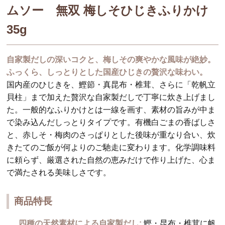
ムソー 無双 梅しそひじきふりかけ
35g
自家製だしの深いコクと、梅しその爽やかな風味が絶妙。
ふっくら、しっとりとした国産ひじきの贅沢な味わい。
国内産のひじきを、鰹節・真昆布・椎茸、さらに「乾帆立
貝柱」まで加えた贅沢な自家製だしで丁寧に炊き上げまし
た。一般的なふりかけとは一線を画す、素材の旨みが中ま
で染み込んだしっとりタイプです。有機白ごまの香ばしさ
と、赤しそ・梅肉のさっぱりとした後味が重なり合い、炊
きたてのご飯が何よりのご馳走に変わります。化学調味料
に頼らず、厳選された自然の恵みだけで作り上げた、心ま
で満たされる美味しさです。
商品特長
四種の天然素材による自家製だし:
鰹・昆布・椎茸に帆