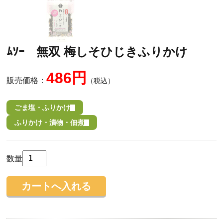
ﾑｿｰ 無双 梅しそひじきふりかけ
486円
販売価格：
（税込）
ごま塩・ふりかけ
ふりかけ・漬物・佃煮
数量