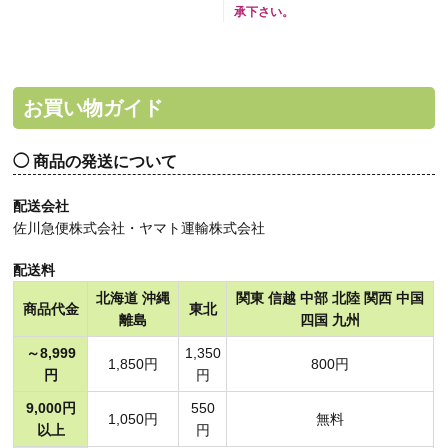
承下さい。
お買い物ガイド
商品の発送について
配送会社
佐川急便株式会社・ヤマト運輸株式会社
配送料
北海道 沖縄
関東 信越 中部 北陸 関西 中国
商品代金
東北
離島
四国 九州
～8,999
1,350
1,850円
800円
円
円
9,000円
550
1,050円
無料
以上
円