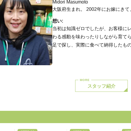
Midori Masumoto
大阪府生まれ。 2002年にお嫁にき
想い:
当初は知識ゼロでしたが、お客様に
わる感動を味わったりしながら育て
足で探し、実際に食べて納得したも
スタッフ紹介