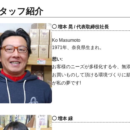
タッフ紹介
増本 晃 / 代表取締役社長
Ko Masumoto
1971年、奈良県生まれ。
想い:
お客様のニーズが多様化する今、無
お買いものして頂ける環境づくりに
が私の夢です!
増本 緑