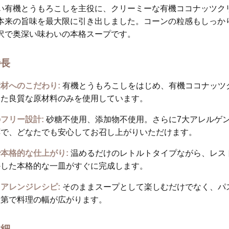
い有機とうもろこしを主役に、クリーミーな有機ココナッツク
本来の旨味を最大限に引き出しました。コーンの粒感もしっか
沢で奥深い味わいの本格スープです。
特長
材へのこだわり:
有機とうもろこしをはじめ、有機ココナッツク
けた良質な原材料のみを使用しています。
フリー設計:
砂糖不使用、添加物不使用。さらに7大アレルゲ
応で、どなたでも安心してお召し上がりいただけます。
本格的な仕上がり:
温めるだけのレトルトタイプながら、レス
かした本格的な一皿がすぐに完成します。
アレンジレシピ:
そのままスープとして楽しむだけでなく、パ
次第で料理の幅が広がります。
詳細