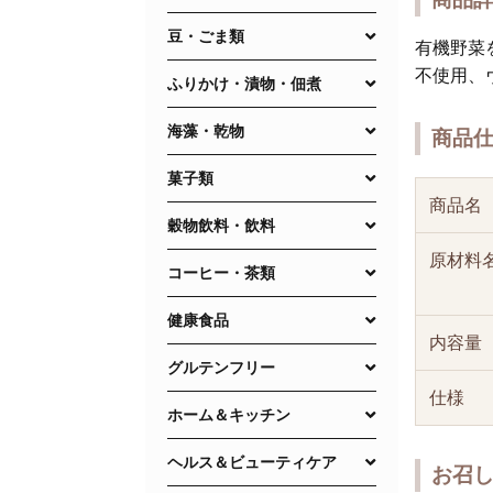
豆・ごま類
有機野菜
不使用、
ふりかけ・漬物・佃煮
海藻・乾物
商品
菓子類
商品名
穀物飲料・飲料
原材料
コーヒー・茶類
健康食品
内容量
グルテンフリー
仕様
ホーム＆キッチン
ヘルス＆ビューティケア
お召