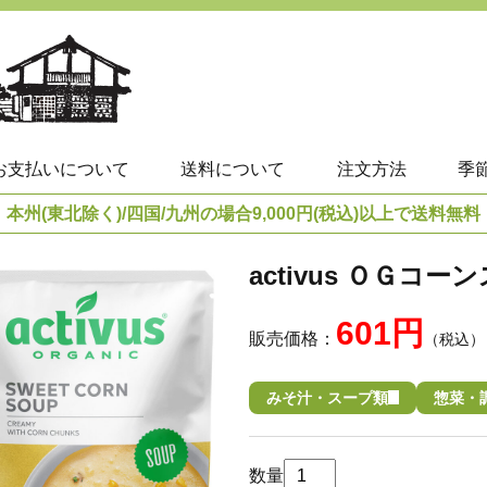
お支払いについて
送料について
注文方法
季
本州(東北除く)/四国/九州の場合9,000円(税込)以上で送料無料
activus ＯＧコー
601円
販売価格：
（税込）
みそ汁・スープ類
惣菜・
数量