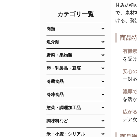
甘みの強
で、素材
カテゴリ一覧
ける、贅
肉類
商品
魚介類
有機素
野菜・果物類
を受
卵・乳製品・豆腐
安心の
ー対
冷蔵食品
濃厚で
冷凍食品
を活
惣菜・調理加工品
広がる
デア
調味料など
米・小麦・シリアル
商品