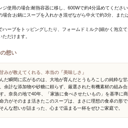
ンジ使用の場合:耐熱容器に移し、600Wで約4分温めてくださ
の場合:お鍋にスープを入れかき混ぜながら中火で約3分、また
。
でハーブをトッピングしたり、フォームドミルク(細かく泡立て
いただけます。
者の想い
甘みが教えてくれる、本当の「美味しさ」
んだ瞬間に広がるのは、大地が育んだとうもろこしの純粋な甘みです
、余計な添加物や砂糖に頼らず、厳選された有機素材の組み合
す。奈良の地で40年、「家族に食べさせたいもの」を基準に
命力がそのまま活きたこのスープは、まさに理想の食卓の形で
そんな想いが詰まった、心まで温まる一杯をぜひご家庭で。