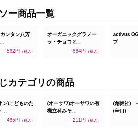
ソー商品一覧
) カンタン八芳
オーガニックグラノー
activus
0…
ラ・チョコ 2…
プ
562円
864円
（税込）
（税込）
じカテゴリの商品
オン)こどものた
(オーサワ)オーサワの有
(創健社)
ト…
機立科みそ…
(辛口)
465円
211円
（税込）
（税込）