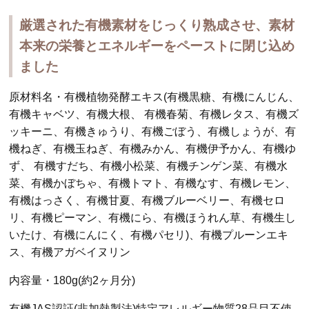
厳選された有機素材をじっくり熟成させ、素材
本来の栄養とエネルギーをペーストに閉じ込め
ました
原材料名・有機植物発酵エキス(有機黒糖、有機にんじん、
有機キャベツ、有機大根、 有機春菊、有機レタス、有機ズ
ッキーニ、有機きゅうり、有機ごぼう、有機しょうが、有
機ねぎ、有機玉ねぎ、有機みかん、有機伊予かん、有機ゆ
ず、 有機すだち、有機小松菜、有機チンゲン菜、有機水
菜、有機かぼちゃ、有機トマト、有機なす、有機レモン、
有機はっさく、有機甘夏、有機ブルーベリー、有機セロ
リ、有機ピーマン、有機にら、有機ほうれん草、有機生し
いたけ、有機にんにく、有機パセリ)、有機プルーンエキ
ス、有機アガベイヌリン
内容量・180g(約2ヶ月分)
有機JAS認証(非加熱製法)特定アレルギー物質28品目不使