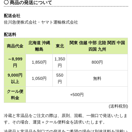
商品の発送について
配送会社
佐川急便株式会社・ヤマト運輸株式会社
配送料
北海道 沖縄
関東 信越 中部 北陸 関西 中国
商品代金
東北
離島
四国 九州
～8,999
1,350
1,850円
800円
円
円
9,000円
550
1,050円
無料
以上
円
クール便
+500円
料金
(送料税別)
冷蔵と常温品をご注文の際は、原則、混載、一個口で発送いたしま
す。その場合、運賃＋クール便料金を請求いたします。
冷蔵品と常温品を別口での発送をご希望の場合は別途送料を頂戴い