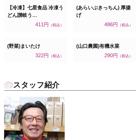
【冷凍】七星食品 冷凍う
(あらいぶきっちん) 厚揚
どん讃岐う…
げ
411円
486円
（税込）
（税込）
(野菜)まいたけ
(山口農園)有機水菜
322円
290円
（税込）
（税込）
スタッフ紹介