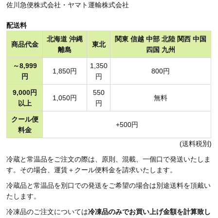
佐川急便株式会社・ヤマト運輸株式会社
配送料
北海道 沖縄
関東 信越 中部 北陸 関西 中国
商品代金
東北
離島
四国 九州
～8,999
1,350
1,850円
800円
円
円
9,000円
550
1,050円
無料
以上
円
クール便
+500円
料金
(送料税別)
冷蔵と常温品をご注文の際は、原則、混載、一個口で発送いたしま
す。その場合、運賃＋クール便料金を請求いたします。
冷蔵品と常温品を別口での発送をご希望の場合は別途送料を頂戴い
たします。
冷凍品のご注文については
冷凍品のみでお買い上げ金額を計算致し