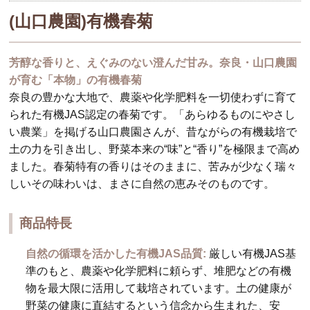
(山口農園)有機春菊
芳醇な香りと、えぐみのない澄んだ甘み。奈良・山口農園
が育む「本物」の有機春菊
奈良の豊かな大地で、農薬や化学肥料を一切使わずに育て
られた有機JAS認定の春菊です。「あらゆるものにやさし
い農業」を掲げる山口農園さんが、昔ながらの有機栽培で
土の力を引き出し、野菜本来の“味”と“香り”を極限まで高め
ました。春菊特有の香りはそのままに、苦みが少なく瑞々
しいその味わいは、まさに自然の恵みそのものです。
商品特長
自然の循環を活かした有機JAS品質:
厳しい有機JAS基
準のもと、農薬や化学肥料に頼らず、堆肥などの有機
物を最大限に活用して栽培されています。土の健康が
野菜の健康に直結するという信念から生まれた、安