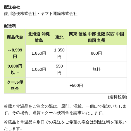
配送会社
佐川急便株式会社・ヤマト運輸株式会社
配送料
北海道 沖縄
関東 信越 中部 北陸 関西 中国
商品代金
東北
離島
四国 九州
～8,999
1,350
1,850円
800円
円
円
9,000円
550
1,050円
無料
以上
円
クール便
+500円
料金
(送料税別)
冷蔵と常温品をご注文の際は、原則、混載、一個口で発送いたしま
す。その場合、運賃＋クール便料金を請求いたします。
冷蔵品と常温品を別口での発送をご希望の場合は別途送料を頂戴い
たします。