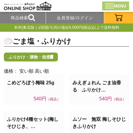
MENU
商品検索
会員登録/ログイン
本州(東北除く)/四国/九州の場合9,000円(税込)以上で送料無料
ごま塩・ふりかけ
ふりかけ・漬物・佃煮
価格：
安い順
高い順
こめどろぼう梅味 25g
みえぎょれん ごま油香
る ふりかけ…
540円
540円
（税込）
（税込）
ふりかけ4種セット(梅し
ムソー 無双 梅しそひじ
そひじき、…
きふりかけ