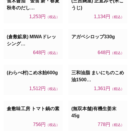
笛木醤油 金笛 新・春夏
(三吉麹屋) 正直みそ(米こ
秋冬のだし…
うじ)
1,253円
1,134円
（税込）
（税込）
(倉敷鉱泉) MIWAドレッ
アガベシロップ330g
シング…
648円
648円
（税込）
（税込）
(わらべ村)こめ水飴600g
三和油脂 まいにちのこめ
油1500…
1,512円
1,361円
（税込）
（税込）
倉敷味工房 トマト鍋の素
(無双本舗)有機生姜末
45g
756円
778円
（税込）
（税込）