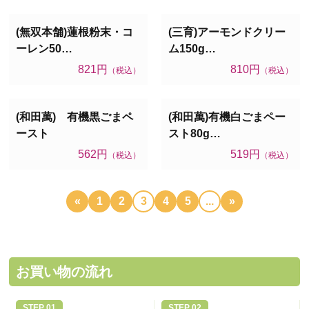
(無双本舗)蓮根粉末・コ
(三育)アーモンドクリー
ーレン50…
ム150g…
821円
810円
（税込）
（税込）
(和田萬) 有機黒ごまペ
(和田萬)有機白ごまペー
ースト
スト80g…
562円
519円
（税込）
（税込）
«
1
2
3
4
5
...
»
お買い物の流れ