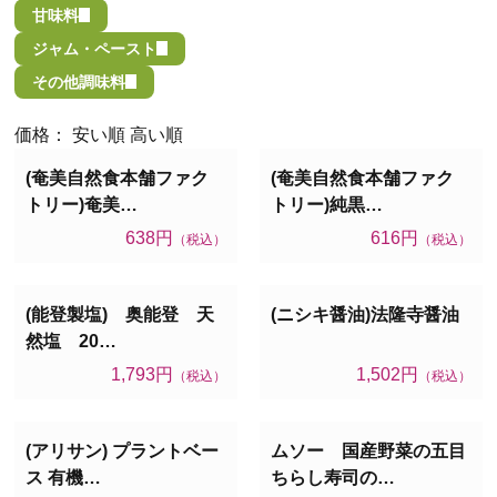
甘味料
ジャム・ペースト
その他調味料
価格：
安い順
高い順
(奄美自然食本舗ファク
(奄美自然食本舗ファク
トリー)奄美…
トリー)純黒…
638円
616円
（税込）
（税込）
(能登製塩) 奥能登 天
(ニシキ醤油)法隆寺醤油
然塩 20…
1,793円
1,502円
（税込）
（税込）
(アリサン) プラントベー
ムソー 国産野菜の五目
ス 有機…
ちらし寿司の…