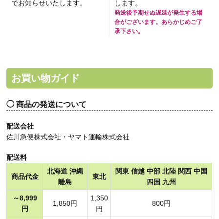
でお知らせいたします。
します。
発送後予期せぬ遅延が発生する場
合がございます。あらかじめご了
承下さい。
お買い物ガイド
商品の発送について
配送会社
佐川急便株式会社・ヤマト運輸株式会社
配送料
北海道 沖縄
関東 信越 中部 北陸 関西 中国
商品代金
東北
離島
四国 九州
～8,999
1,350
1,850円
800円
円
円