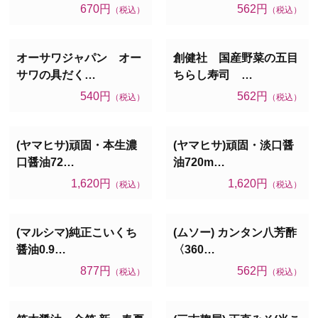
670円
562円
（税込）
（税込）
オーサワジャパン オー
創健社 国産野菜の五目
サワの具だく…
ちらし寿司 …
540円
562円
（税込）
（税込）
(ヤマヒサ)頑固・本生濃
(ヤマヒサ)頑固・淡口醤
口醤油72…
油720m…
1,620円
1,620円
（税込）
（税込）
(マルシマ)純正こいくち
(ムソー) カンタン八芳酢
醤油0.9…
〈360…
877円
562円
（税込）
（税込）