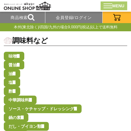
MENU
商品検索
会員登録/ログイン
本州(東北除く)/四国/九州の場合9,000円(税込)以上で送料無料
調味料など
味噌
醤油
油
塩
酢
中華調味料
ソース・ケチャップ・ドレッシング
鍋の素
だし・ブイヨン類